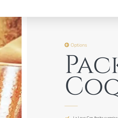
Options
Pac
Coq
La Love Can (boite surpris