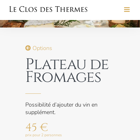
Skip
to
content
Options
Plateau de
Fromages
Possibilité d’ajouter du vin en
supplément.
45 €
prix pour 2 personnes