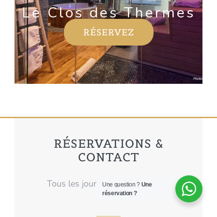
Le Clos des Thermes
RÉSERVEZ
RÉSERVATIONS &
CONTACT
Tous les jours de 9h00 - 21h00
Une question ?
Une
réservation ?