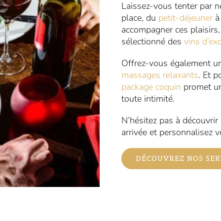
Laissez-vous tenter par 
place, du
petit-déjeuner
à
accompagner ces plaisirs
sélectionné des
vins d’ex
Offrez-vous également u
massages relaxants
. Et 
package coquin
promet un
toute intimité.
N’hésitez pas à découvrir
arrivée et personnalisez v
DÉCOUVREZ NOS SER