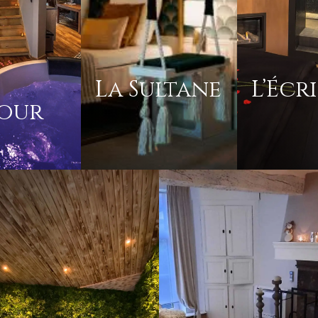
La Sultane
L’Écr
our