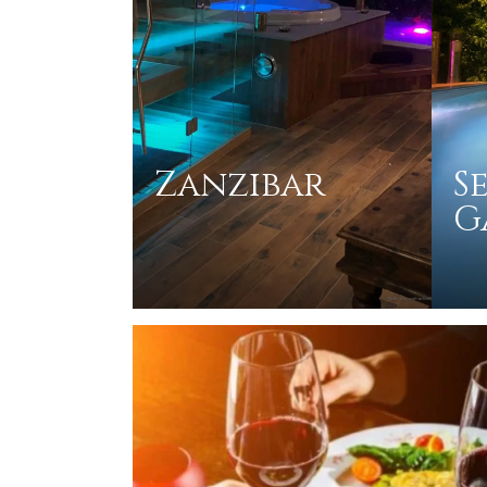
Zanzibar
S
G