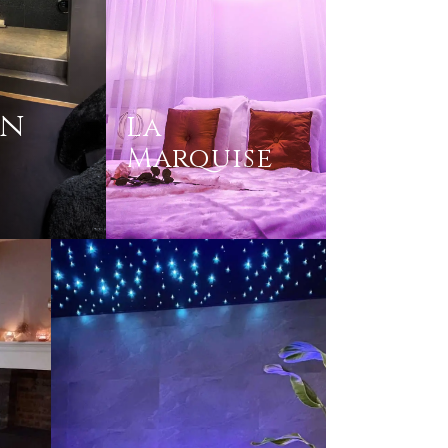
in
La
Marquise