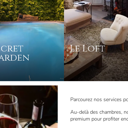
ecret
Le Loft
arden
Parcourez nos services 
Au-delà des chambres, no
premium pour profiter enc