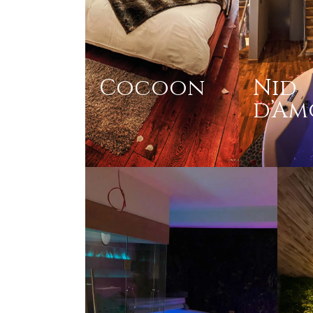
Cocoon
Nid
d’Am