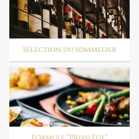
SÉLECTION DU
SOMMELIER
Sélection du sommelier
FORMULE “PRIVILÈGE”
Formule “Privilège”